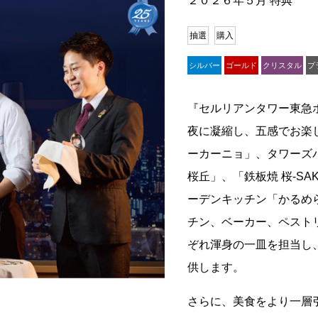
２０２６年５月 特典
抽選
購入
シルバー
ゴールド
クリスタル
プ
『セルリアンタワー東急
夜に凝縮し、五感でお楽
ーカーニョ」、タワーズバー「
桜丘」、「鉄板焼 桜-SAKUR
ーデンキッチン「かるめ
チン、ベーカー、ペスト
ぞれ渾身の一皿を担当し
供します。
さらに、美食をより一層