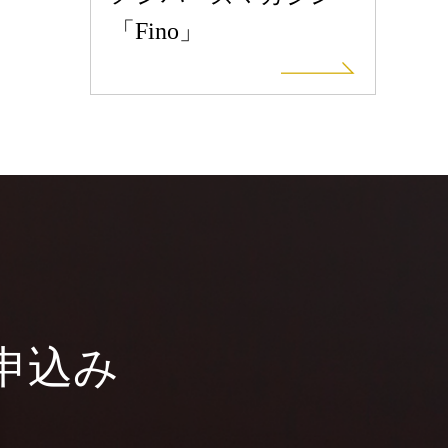
「Fino」
申込み