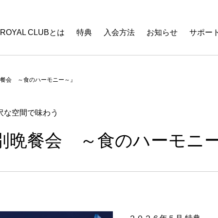
 ROYAL CLUBとは
特典
入会方法
お知らせ
サポー
餐会 ～食のハーモニー～』
沢な空間で味わう
別晩餐会 ～食のハーモニ