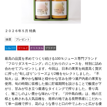
２０２６年５月 特典
抽選
プレゼント
シルバー
ゴールド
クリスタル
プラチナ
最高の品質を求めてつくり続ける100％ジュース専門ブランド
『フロリダスモーニング』のこだわりのジュースを、特別に詰め
合わせてプレゼントします。今回は、日本の果実を純度高く贅沢
に搾った“旬しぼり”シリーズより2種をセレクトしました。『不
知火』は、爽やかな酸味と穏やかな甘みを持つ瀬戸内産の果実を
使用。旬の時期に収穫した後に貯蔵期間を設けることで酸度が下
がり、甘みが引き立つ最適なタイミングで搾りました。香り高
く、喉ごしのよい豊かな味わいです。『川中島白桃』は、桃の王
様とも称される人気品種を、発祥の地である長野県産にこだわっ
て単一品種で搾り、花のような香りと口の中でふわっと広がる優